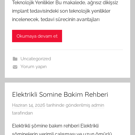
Teknolojik Yenilikler Bu makalede, ağrısız dikişsiz
implant tedavisindeki son teknolojik yenilikler
incelenecek, tedavi sürecinin avantajları
Okumaya devam et
Uncategorized
Yorum yapın
Elektrikli Somine Bakim Rehberi
Haziran 14, 2026
tarihinde gönderilmiş
admin
tarafından
Elektrikli şömine bakım rehberi Elektrikli
şöminelerin verimli çalışması ve uzun ömürlü