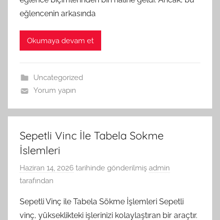
eğlencenin arkasında
Okumaya devam et
Uncategorized
Yorum yapın
Sepetli Vinc İle Tabela Sokme
İslemleri
Haziran 14, 2026
tarihinde gönderilmiş
admin
tarafından
Sepetli Vinç ile Tabela Sökme İşlemleri Sepetli
vinç, yükseklikteki işlerinizi kolaylaştıran bir araçtır.