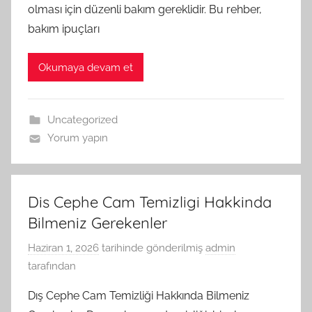
olması için düzenli bakım gereklidir. Bu rehber,
bakım ipuçları
Okumaya devam et
Uncategorized
Yorum yapın
Dis Cephe Cam Temizligi Hakkinda
Bilmeniz Gerekenler
Haziran 1, 2026
tarihinde gönderilmiş
admin
tarafından
Dış Cephe Cam Temizliği Hakkında Bilmeniz