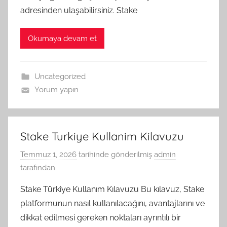
adresinden ulaşabilirsiniz. Stake
Okumaya devam et
Uncategorized
Yorum yapın
Stake Turkiye Kullanim Kilavuzu
Temmuz 1, 2026
tarihinde gönderilmiş
admin
tarafından
Stake Türkiye Kullanım Kılavuzu Bu kılavuz, Stake
platformunun nasıl kullanılacağını, avantajlarını ve
dikkat edilmesi gereken noktaları ayrıntılı bir