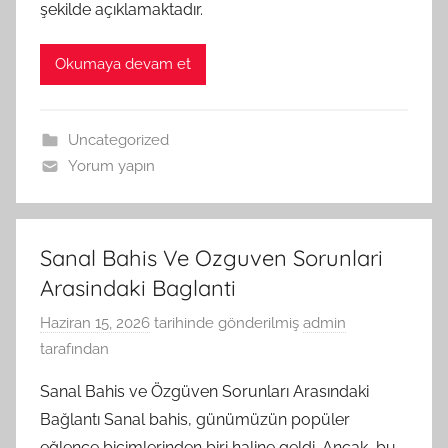
şekilde açıklamaktadır.
Okumaya devam et
Uncategorized
Yorum yapın
Sanal Bahis Ve Ozguven Sorunlari
Arasindaki Baglanti
Haziran 15, 2026
tarihinde gönderilmiş
admin
tarafından
Sanal Bahis ve Özgüven Sorunları Arasındaki
Bağlantı Sanal bahis, günümüzün popüler
eğlence biçimlerinden biri haline geldi. Ancak, bu