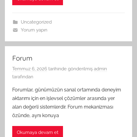
Uncategorized
Yorum yapın
Forum
Temmuz 6, 2026
tarihinde gönderilmiş
admin
tarafından
Forumlar, günümüzün sanal ortamında deneyim
aktarımı için en işlevsel çözümler arasında yer
alan değerli sistemlerdir. Forum mekanizması
özünde, aynı konuya
Okumaya devam et