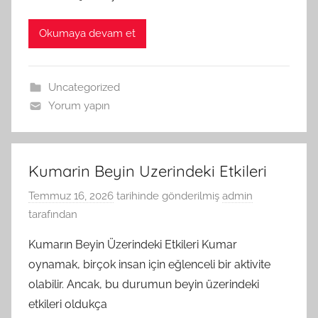
Okumaya devam et
Uncategorized
Yorum yapın
Kumarin Beyin Uzerindeki Etkileri
Temmuz 16, 2026
tarihinde gönderilmiş
admin
tarafından
Kumarın Beyin Üzerindeki Etkileri Kumar
oynamak, birçok insan için eğlenceli bir aktivite
olabilir. Ancak, bu durumun beyin üzerindeki
etkileri oldukça