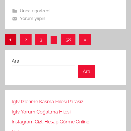
Uncategorized
Yorum yapın
Yazı
Sonraki
1
2
3
…
58
»
yazılar
sayfalaması
Ara
Ara
Igtv Izlenme Kasma Hilesi Parasız
Igtv Yorum Çoğaltma Hilesi
Instagram Gizli Hesap Görme Online