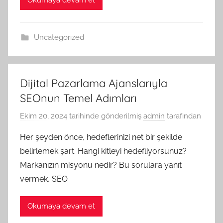
Uncategorized
Dijital Pazarlama Ajanslarıyla
SEOnun Temel Adımları
Ekim 20, 2024
tarihinde gönderilmiş
admin
tarafından
Her şeyden önce, hedeflerinizi net bir şekilde
belirlemek şart. Hangi kitleyi hedefliyorsunuz?
Markanızın misyonu nedir? Bu sorulara yanıt
vermek, SEO
Okumaya devam et