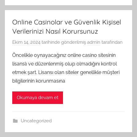
Online Casinolar ve Güvenlik Kişisel
Verilerinizi Nasıl Korursunuz
Ekim 14, 2024
tarihinde gönderilmiş
admin
tarafından
Öncelikle oynayacağınız online casino sitesinin
lisanslı ve düzenlenmiş olup olmadığını kontrol
etmek şart. Lisansı olan siteler genellikle müşteri
bilgilerinin korunmasına
Okumaya devam et
Uncategorized