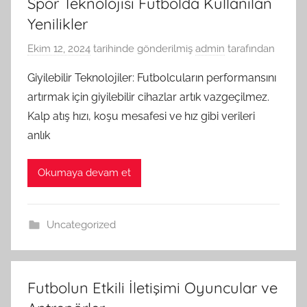
Spor Teknolojisi Futbolda Kullanılan
Yenilikler
Ekim 12, 2024
tarihinde gönderilmiş
admin
tarafından
Giyilebilir Teknolojiler: Futbolcuların performansını
artırmak için giyilebilir cihazlar artık vazgeçilmez.
Kalp atış hızı, koşu mesafesi ve hız gibi verileri
anlık
Okumaya devam et
Uncategorized
Futbolun Etkili İletişimi Oyuncular ve