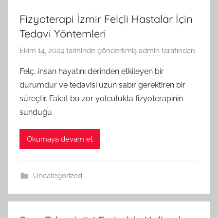
Fizyoterapi İzmir Felçli Hastalar İçin
Tedavi Yöntemleri
Ekim 14, 2024
tarihinde gönderilmiş
admin
tarafından
Felç, insan hayatını derinden etkileyen bir
durumdur ve tedavisi uzun sabır gerektiren bir
süreçtir. Fakat bu zor yolculukta fizyoterapinin
sunduğu
Okumaya devam et
Uncategorized