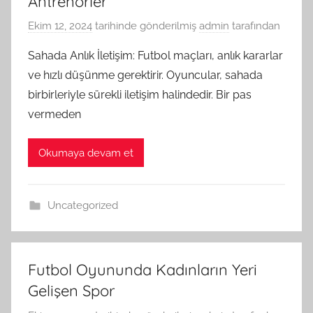
Antrenörler
Ekim 12, 2024
tarihinde gönderilmiş
admin
tarafından
Sahada Anlık İletişim: Futbol maçları, anlık kararlar
ve hızlı düşünme gerektirir. Oyuncular, sahada
birbirleriyle sürekli iletişim halindedir. Bir pas
vermeden
Okumaya devam et
Uncategorized
Futbol Oyununda Kadınların Yeri
Gelişen Spor