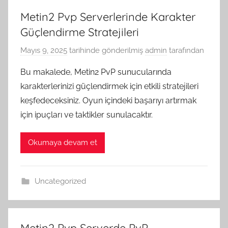
Metin2 Pvp Serverlerinde Karakter
Güçlendirme Stratejileri
Mayıs 9, 2025
tarihinde gönderilmiş
admin
tarafından
Bu makalede, Metin2 PvP sunucularında
karakterlerinizi güçlendirmek için etkili stratejileri
keşfedeceksiniz. Oyun içindeki başarıyı artırmak
için ipuçları ve taktikler sunulacaktır.
Okumaya devam et
Uncategorized
Metin2 Pvp Serverde PvP