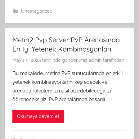
Uncategorized
Metin2 Pvp Server PvP Arenasında
En İyi Yetenek Kombinasyonları
Mayıs 9, 2025
tarihinde gönderilmiş
admin
tarafından
Bu makalede, Metin2 PvP sunucularında en etkili
yetenek kombinasyonlarını keşfedecek ve
arenada rakiplerinizi nasıl alt edebileceğinizi
öğreneceksiniz. PvP arenalarında başarılı
Okumaya devam et