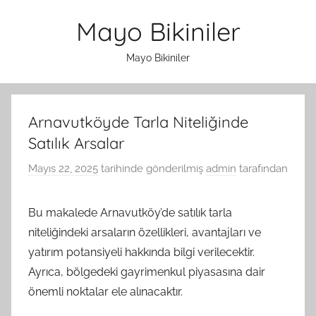
İçeriğe
Mayo Bikiniler
atla
Mayo Bikiniler
Arnavutköyde Tarla Niteliğinde
Satılık Arsalar
Mayıs 22, 2025
tarihinde gönderilmiş
admin
tarafından
Bu makalede Arnavutköy’de satılık tarla
niteliğindeki arsaların özellikleri, avantajları ve
yatırım potansiyeli hakkında bilgi verilecektir.
Ayrıca, bölgedeki gayrimenkul piyasasına dair
önemli noktalar ele alınacaktır.