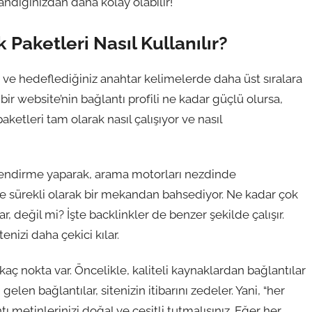
andığınızdan daha kolay olabilir!
k Paketleri Nasıl Kullanılır?
ak ve hedeflediğiniz anahtar kelimelerde daha üst sıralara
, bir website’nin bağlantı profili ne kadar güçlü olursa,
aketleri tam olarak nasıl çalışıyor ve nasıl
yönlendirme yaparak, arama motorları nezdinde
 size sürekli olarak bir mekandan bahsediyor. Ne kadar çok
, değil mi? İşte backlinkler de benzer şekilde çalışır.
tenizi daha çekici kılar.
aç nokta var. Öncelikle, kaliteli kaynaklardan bağlantılar
elen bağlantılar, sitenizin itibarını zedeler. Yani, “her
tı metinlerinizi doğal ve çeşitli tutmalısınız. Eğer her