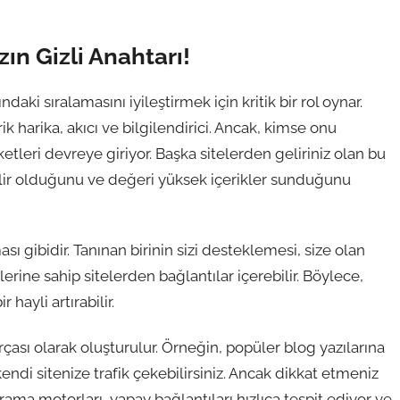
ın Gizli Anahtarı!
aki sıralamasını iyileştirmek için kritik bir rol oynar.
rik harika, akıcı ve bilgilendirici. Ancak, kimse onu
etleri devreye giriyor. Başka sitelerden geliriniz olan bu
ilir olduğunu ve değeri yüksek içerikler sunduğunu
ası gibidir. Tanınan birinin sizi desteklemesi, size olan
elerine sahip sitelerden bağlantılar içerebilir. Böylece,
 hayli artırabilir.
parçası olarak oluşturulur. Örneğin, popüler blog yazılarına
ndi sitenize trafik çekebilirsiniz. Ancak dikkat etmeniz
ama motorları, yapay bağlantıları hızlıca tespit ediyor ve