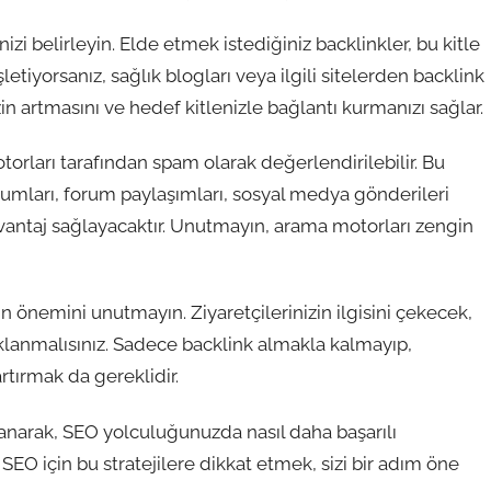
izi belirleyin. Elde etmek istediğiniz backlinkler, bu kitle
letiyorsanız, sağlık blogları veya ilgili sitelerden backlink
izin artmasını ve hedef kitlenizle bağlantı kurmanızı sağlar.
orları tarafından spam olarak değerlendirilebilir. Bu
rumları, forum paylaşımları, sosyal medya gönderileri
avantaj sağlayacaktır. Unutmayın, arama motorları zengin
nın önemini unutmayın. Ziyaretçilerinizin ilgisini çekecek,
aklanmalısınız. Sadece backlink almakla kalmayıp,
artırmak da gereklidir.
ullanarak, SEO yolculuğunuzda nasıl daha başarılı
 SEO için bu stratejilere dikkat etmek, sizi bir adım öne