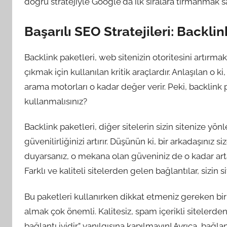
doğru stratejiyle Google'da ilk sıralara tırmanmak s
Başarılı SEO Stratejileri: Backlin
Backlink paketleri, web sitenizin otoritesini artırm
çıkmak için kullanılan kritik araçlardır. Anlaşılan o ki
arama motorları o kadar değer verir. Peki, backlink p
kullanmalısınız?
Backlink paketleri, diğer sitelerin sizin sitenize 
güvenilirliğinizi artırır. Düşünün ki, bir arkadaşınız
duyarsanız, o mekana olan güveniniz de o kadar artar
Farklı ve kaliteli sitelerden gelen bağlantılar, sizin si
Bu paketleri kullanırken dikkat etmeniz gereken birk
almak çok önemli. Kalitesiz, spam içerikli sitelerden g
bağlantı iyidir” yanılgısına kapılmayın! Ayrıca, bağlan