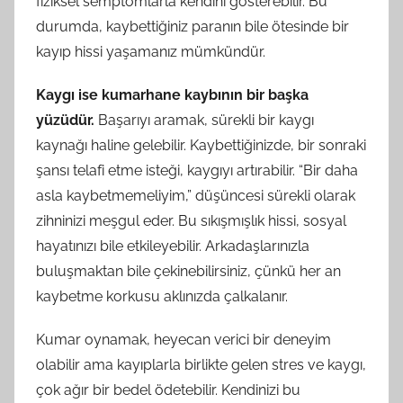
fiziksel semptomlarla kendini gösterebilir. Bu
durumda, kaybettiğiniz paranın bile ötesinde bir
kayıp hissi yaşamanız mümkündür.
Kaygı ise kumarhane kaybının bir başka
yüzüdür.
Başarıyı aramak, sürekli bir kaygı
kaynağı haline gelebilir. Kaybettiğinizde, bir sonraki
şansı telafi etme isteği, kaygıyı artırabilir. “Bir daha
asla kaybetmemeliyim,” düşüncesi sürekli olarak
zihninizi meşgul eder. Bu sıkışmışlık hissi, sosyal
hayatınızı bile etkileyebilir. Arkadaşlarınızla
buluşmaktan bile çekinebilirsiniz, çünkü her an
kaybetme korkusu aklınızda çalkalanır.
Kumar oynamak, heyecan verici bir deneyim
olabilir ama kayıplarla birlikte gelen stres ve kaygı,
çok ağır bir bedel ödetebilir. Kendinizi bu