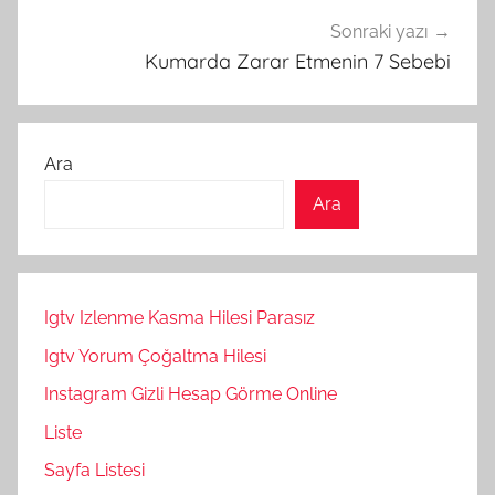
Sonraki yazı
Kumarda Zarar Etmenin 7 Sebebi
Ara
Ara
Igtv Izlenme Kasma Hilesi Parasız
Igtv Yorum Çoğaltma Hilesi
Instagram Gizli Hesap Görme Online
Liste
Sayfa Listesi