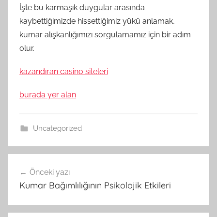
İşte bu karmaşık duygular arasında
kaybettiğimizde hissettiğimiz yükü anlamak,
kumar alışkanlığımızı sorgulamamız için bir adım
olur.
kazandıran casino siteleri
burada yer alan
Uncategorized
Yazı
Önceki yazı
gezinmesi
Kumar Bağımlılığının Psikolojik Etkileri