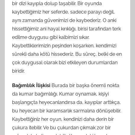
bir dizi kayıpla dolup taşabilir. Bir oyunda
kaybettiğimiz her seferde, sadece parayı değil,
aynı zamanda güvenimizi de kaybederiz. O anki
hissettiğimiz ani hayal kırıklığı, birisi tarafından terk
edilme duygusu gibi kalbimizi sıkar.
Kaybettiklerimizin peşinden koşarken, kendimizi
sürekli daha kötü hissederiz. Bu süreç, belki de en
çok duygusal olarak bizi etkileyen durumlardan
biridir.
Bağımlılık İlişkisi
Burada bir başka önemli nokta
da kumar bağımlılığı. Kumar oynamak, kişiyi
başlangıçta heyecanlandırsa da, kayıplar arttıkça,
bu heyecan bir karamsarlık sarmalına dönüşebilir.
Kaybettiğiniz her oyun, kendinizi daha derin bir
çukura itebilir. Ve bu çukurdan çıkmak zor bir