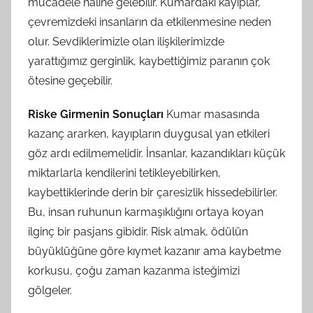
mücadele haline gelebilir. Kumardaki kayıplar,
çevremizdeki insanların da etkilenmesine neden
olur. Sevdiklerimizle olan ilişkilerimizde
yarattığımız gerginlik, kaybettiğimiz paranın çok
ötesine geçebilir.
Riske Girmenin Sonuçları
Kumar masasında
kazanç ararken, kayıpların duygusal yan etkileri
göz ardı edilmemelidir. İnsanlar, kazandıkları küçük
miktarlarla kendilerini tetikleyebilirken,
kaybettiklerinde derin bir çaresizlik hissedebilirler.
Bu, insan ruhunun karmaşıklığını ortaya koyan
ilginç bir pasjans gibidir. Risk almak, ödülün
büyüklüğüne göre kıymet kazanır ama kaybetme
korkusu, çoğu zaman kazanma isteğimizi
gölgeler.