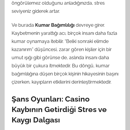
öngörülemez olduğunu anladığınızda, stres
seviyeniz giderek artar.
Ve burada
Kumar Bağımlılığı
devreye girer.
Kaybetmenin yarattığı acı, birçok insanı daha fazla
kumar oynamaya itebilir. “Belki sonraki elimde
kazanırım” düşüncesi, zarar gören kişiler için bir
umut ışığı gibi görünse de, aslında insanı daha
büyük bir çukura itmektedir. Bu döngü, kumar
bağımlılığına düşen birçok kişinin hikayesinin başını
çizerken, kayıpların etkilerini derinleştirmektedir.
Şans Oyunları: Casino
Kaybının Getirdiği Stres ve
Kaygı Dalgası