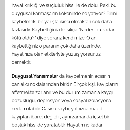
hayal kırıklığı ve suçluluk hissi ile de dolu. Peki, bu
duygusal karmaşanın kökeninde ne yatıyor? Birini
kaybetmek, bir yarışta ikinci olmaktan çok daha
fazlasıdır. Kaybettiğinizde, sıkça “Neden bu kadar
kötü oldu?” diye sorarız kendimize. O an,
kaybettiğiniz o paranın çok daha üzerinde,
hayatınıza olan etkileriyle yüzleşiyorsunuz
demektir.
Duygusal Yansımalar
da kaybetmenin acısının
can alıcı noktalarından biridir. Birçok kişi, kayıplarını
affetmekte zorlanır ve bu durum zamanla kaygı
bozukluğu, depresyon veya sosyal izolasyona
neden olabilir. Casino kaybı, yalnızca maddi
kayıptan ibaret değildir; aynı zamanda içsel bir
boşluk hissi de yaratabilir. Hayatın ne kadar