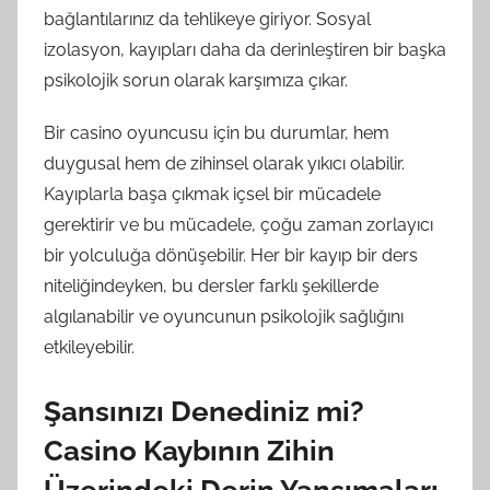
bağlantılarınız da tehlikeye giriyor. Sosyal
izolasyon, kayıpları daha da derinleştiren bir başka
psikolojik sorun olarak karşımıza çıkar.
Bir casino oyuncusu için bu durumlar, hem
duygusal hem de zihinsel olarak yıkıcı olabilir.
Kayıplarla başa çıkmak içsel bir mücadele
gerektirir ve bu mücadele, çoğu zaman zorlayıcı
bir yolculuğa dönüşebilir. Her bir kayıp bir ders
niteliğindeyken, bu dersler farklı şekillerde
algılanabilir ve oyuncunun psikolojik sağlığını
etkileyebilir.
Şansınızı Denediniz mi?
Casino Kaybının Zihin