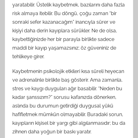
yaratabilir. Üstelik kaybetmek, bazılarını daha fazla
risk almaya itebilir. Bu döngü, çoğu zaman “bir
sonraki sefer kazanacağım” inancıyla sürer ve
kişiyi daha derin kayıplara sürükler. Ne de olsa,
kaybettiğinizde her bir parayla birlikte sadece
maddi bir kayıp yaşamazsınız; öz güveniniz de
tehlikeye girer.
Kaybetmenin psikolojik etkileri kısa süreli heyecan
ve adrenalinle birlikte baş gösterir. Ama zamanla,
stres ve kaygı duyguları ağır basabilir. “Neden bu
kadar şanssızım?” sorusu kafanızda dönerken,
aslında bu durumun getirdiği duygusal yükü
hafifletmek mümkün olmayabilir. Buradaki sorun,
kayıpların kişisel bir yargı gibi algılanmasıdır; bu da
zihnen daha yoğun bir baskı yaratır.