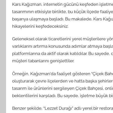
Kars Kağızman, internetin gücünü keşfeden işletmele
tasarımının etkisiyle birlikte, bu küçük ilçede faal
başarıya ulaşmaya başladı. Bu makalede, Kars Kağı
hikayelerini keşfedeceksiniz.
Geleneksel olarak ticaretlerini yerel müşterilere yö
varlıklarını artırma konusunda adımlar atmaya başla
platformlarına da aktif olarak katıldılar. Bu sayede,
müşteri tabanlarını genişlettiler.
Örneğin, Kağızman'da faaliyet gösteren “Çiçek Bahçes
oluşturarak çevre ilçelerden ve hatta başka şehirle
tasarım ile ürünlerini sergileyen Çiçek Bahçesi, onl
beklentilerini karşıladı. Bu sayede, işletme büyük bir
Benzer şekilde, “Lezzet Durağı” adlı yerel bir res