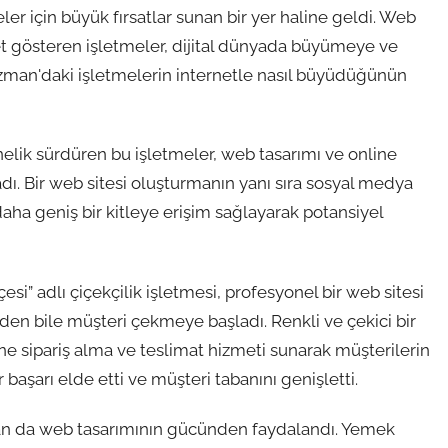
r için büyük fırsatlar sunan bir yer haline geldi. Web
iyet gösteren işletmeler, dijital dünyada büyümeye ve
zman'daki işletmelerin internetle nasıl büyüdüğünün
nelik sürdüren bu işletmeler, web tasarımı ve online
dı. Bir web sitesi oluşturmanın yanı sıra sosyal medya
 daha geniş bir kitleye erişim sağlayarak potansiyel
i” adlı çiçekçilik işletmesi, profesyonel bir web sitesi
rden bile müşteri çekmeye başladı. Renkli ve çekici bir
ine sipariş alma ve teslimat hizmeti sunarak müşterilerin
 başarı elde etti ve müşteri tabanını genişletti.
toran da web tasarımının gücünden faydalandı. Yemek