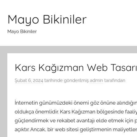
İçeriğe
atla
Mayo Bikiniler
Mayo Bikiniler
Kars Kağızman Web Tasarım
Şubat 6, 2024
tarihinde gönderilmiş
admin
tarafından
İnternetin günümüzdeki önemi göz önüne alındığında,
oldukça önemlidir. Kars Kağızman bölgesinde faaliye
güçlendirmek ve rekabet avantajı elde etmek için p
açıktır. Ancak, bir web sitesi geliştirmenin maliyetl