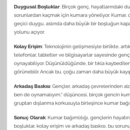
Duygusal Boşluklar
: Birçok genç, hayatlarındaki d
sorunlardan kaçmak için kumara yöneliyor. Kumar, on
geçici duygu, aslında daha büyük bir boşluğun kapa
yolunu açıyor.
Kolay Erişim
: Teknolojinin gelişmesiyle birlikte, ar
telefonlar, tabletler ve bilgisayarlar sayesinde genç
oynayabiliyor. Düşünüldüğünde, bir tıkla kaybedilen 
görünebilir. Ancak bu, çoğu zaman daha büyük kayıp
Arkadaş Baskısı
: Gençler, arkadaş çevrelerinden ald
ben de oynamalıyım,” düşüncesi, birçok gencin kuma
gruptan dışlanma korkusuyla birleşince kumar bağıml
Sonuç Olarak
: Kumar bağımlılığı, gençlerin hayatın
boşluklar, kolay erişim ve arkadaş baskısı, bu soru