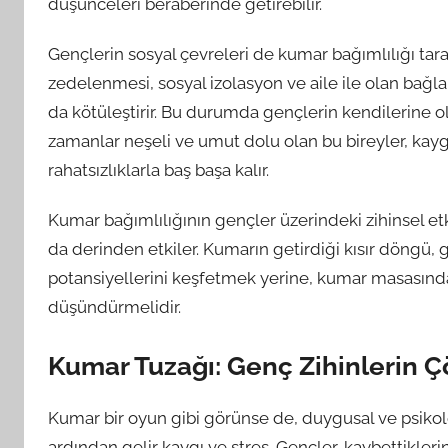
düşünceleri beraberinde getirebilir.
Gençlerin sosyal çevreleri de kumar bağımlılığı tarafı
zedelenmesi, sosyal izolasyon ve aile ile olan bağla
da kötüleştirir. Bu durumda gençlerin kendilerine olan
zamanlar neşeli ve umut dolu olan bu bireyler, kayg
rahatsızlıklarla baş başa kalır.
Kumar bağımlılığının gençler üzerindeki zihinsel etk
da derinden etkiler. Kumarın getirdiği kısır döngü, ge
potansiyellerini keşfetmek yerine, kumar masasında
düşündürmelidir.
Kumar Tuzağı: Genç Zihinlerin 
Kumar bir oyun gibi görünse de, duygusal ve psikolo
ardından gelir kaygı ve stres. Gençler, kaybettikler