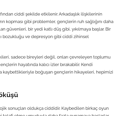
ndan ciddi şekilde etkilenir. Arkadaşlık ilişkilerinin
rın kopması gibi problemler, gençlerin ruh sağlığını daha
 güvenleri, bir yedi katlı düş gibi, yıkılmaya başlar. Bir
ı bozukluğu ve depresyon gibi ciddi zihinsel
ileri, sadece bireyleri değil, onları çevreleyen toplumu
nçlerin hayatında kalıcı izler bırakabilir. Kendi
 kaybettikleriyle boğuşan gençlerin hikayeleri, hepimizi
Çöküşü
jik sonuçları oldukça ciddidir. Kaybedilen birkaç oyun
ini telafi etme umuduyla daha fazla oynamaya başlarlar.