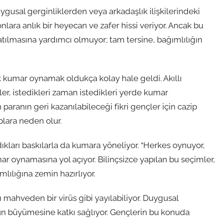
uygusal gerginliklerden veya arkadaşlık ilişkilerindeki
lara anlık bir heyecan ve zafer hissi veriyor. Ancak bu
tılmasına yardımcı olmuyor; tam tersine, bağımlılığın
tık kumar oynamak oldukça kolay hale geldi. Akıllı
ler, istedikleri zaman istedikleri yerde kumar
paranın geri kazanılabileceği fikri gençler için cazip
lara neden olur.
ıkları baskılarla da kumara yöneliyor. “Herkes oynuyor,
r oynamasına yol açıyor. Bilinçsizce yapılan bu seçimler,
ılığına zemin hazırlıyor.
ı mahveden bir virüs gibi yayılabiliyor. Duygusal
nun büyümesine katkı sağlıyor. Gençlerin bu konuda