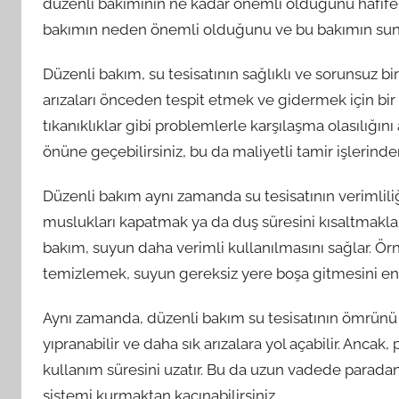
düzenli bakımının ne kadar önemli olduğunu hafife 
bakımın neden önemli olduğunu ve bu bakımın sundu
Düzenli bakım, su tesisatının sağlıklı ve sorunsuz bir
arızaları önceden tespit etmek ve gidermek için bir 
tıkanıklıklar gibi problemlerle karşılaşma olasılığın
önüne geçebilirsiniz, bu da maliyetli tamir işlerinde
Düzenli bakım aynı zamanda su tesisatının verimliliğ
muslukları kapatmak ya da duş süresini kısaltmakla 
bakım, suyun daha verimli kullanılmasını sağlar. Ör
temizlemek, suyun gereksiz yere boşa gitmesini eng
Aynı zamanda, düzenli bakım su tesisatının ömrünü 
yıpranabilir ve daha sık arızalara yol açabilir. Ancak, 
kullanım süresini uzatır. Bu da uzun vadede paradan
sistemi kurmaktan kaçınabilirsiniz.