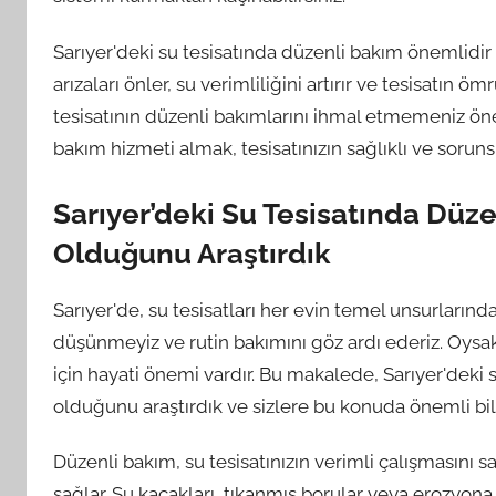
Sarıyer'deki su tesisatında düzenli bakım önemlidir
arızaları önler, su verimliliğini artırır ve tesisatın ö
tesisatının düzenli bakımlarını ihmal etmemeniz öne
bakım hizmeti almak, tesisatınızın sağlıklı ve soruns
Sarıyer’deki Su Tesisatında Dü
Olduğunu Araştırdık
Sarıyer'de, su tesisatları her evin temel unsurlarınd
düşünmeyiz ve rutin bakımını göz ardı ederiz. Oysaki
için hayati önemi vardır. Bu makalede, Sarıyer'deki
olduğunu araştırdık ve sizlere bu konuda önemli bil
Düzenli bakım, su tesisatınızın verimli çalışmasını 
sağlar. Su kaçakları, tıkanmış borular veya erozyo