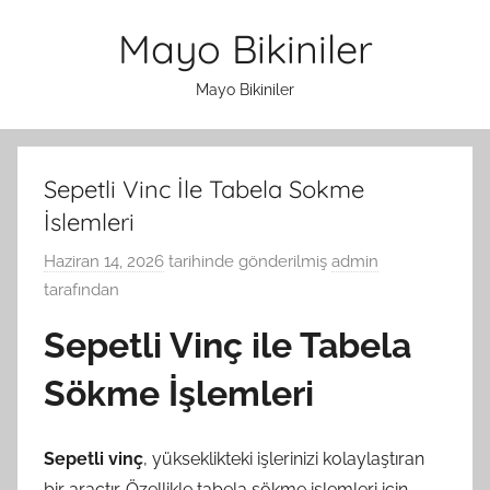
İçeriğe
Mayo Bikiniler
atla
Mayo Bikiniler
Sepetli Vinc İle Tabela Sokme
İslemleri
Haziran 14, 2026
tarihinde gönderilmiş
admin
tarafından
Sepetli Vinç ile Tabela
Sökme İşlemleri
Sepetli vinç
, yükseklikteki işlerinizi kolaylaştıran
bir araçtır. Özellikle tabela sökme işlemleri için