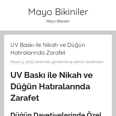
İçeriğe
Mayo Bikiniler
atla
Mayo Bikiniler
UV Baskı ile Nikah ve Düğün
Hatıralarında Zarafet
Nisan 5, 2025
tarihinde gönderilmiş
admin
tarafından
UV Baskı ile Nikah ve
Düğün Hatıralarında
Zarafet
Düğün Davetiyelerinde Özel