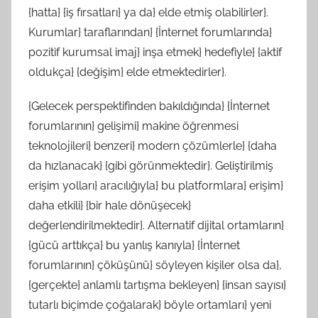
{hatta} {iş fırsatları} ya da} elde etmiş olabilirler}.
Kurumlar} taraflarından} {İnternet forumlarında}
pozitif kurumsal imaj} inşa etmek} hedefiyle} {aktif
oldukça} {değişim} elde etmektedirler}.
{Gelecek perspektifinden bakıldığında} {İnternet
forumlarının} gelişimi} makine öğrenmesi
teknolojileri} benzeri} modern çözümlerle} {daha
da hızlanacak} {gibi görünmektedir}. Geliştirilmiş
erişim yolları} aracılığıyla} bu platformlara} erişim}
daha etkili} {bir hale dönüşecek}
değerlendirilmektedir}. Alternatif dijital ortamların}
{gücü arttıkça} bu yanlış kanıyla} {İnternet
forumlarının} çöküşünü} söyleyen kişiler olsa da},
{gerçekte} anlamlı tartışma bekleyen} {insan sayısı}
tutarlı biçimde çoğalarak} böyle ortamları} yeni