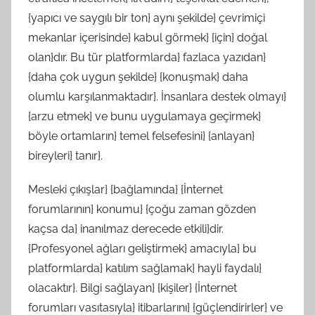
{yapıcı ve saygılı bir ton} aynı şekilde} çevrimiçi
mekanlar içerisinde} kabul görmek} {için} doğal
olan}dır. Bu tür platformlarda} fazlaca yazıdan}
{daha çok uygun şekilde} {konuşmak} daha
olumlu karşılanmaktadır}. İnsanlara destek olmayı}
{arzu etmek} ve bunu uygulamaya geçirmek}
böyle ortamların} temel felsefesini} {anlayan}
bireyleri} tanır}.
Mesleki çıkışlar} {bağlamında} {İnternet
forumlarının} konumu} {çoğu zaman gözden
kaçsa da} inanılmaz derecede etkili}dir.
{Profesyonel ağları geliştirmek} amacıyla} bu
platformlarda} katılım sağlamak} hayli faydalı}
olacaktır}. Bilgi sağlayan} {kişiler} {İnternet
forumları vasıtasıyla} itibarlarını} {güçlendirirler} ve