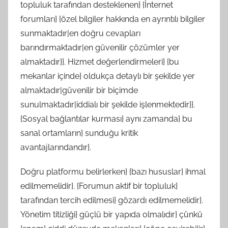
topluluk tarafından desteklenen} {İnternet
forumları} {özel bilgiler hakkında en ayrıntılı bilgiler
sunmaktadır|en doğru cevapları
barındırmaktadır|en güvenilir çözümler yer
almaktadır}}. Hizmet değerlendirmeleri} {bu
mekanlar içinde} oldukça detaylı bir şekilde yer
almaktadır|güvenilir bir biçimde
sunulmaktadır|iddialı bir şekilde işlenmektedir}}.
{Sosyal bağlantılar kurması} aynı zamanda} bu
sanal ortamların} sunduğu kritik
avantajlarındandır}.
Doğru platformu belirlerken} {bazı hususlar} ihmal
edilmemelidir}. {Forumun aktif bir topluluk}
tarafından tercih edilmesi} gözardı edilmemelidir}.
Yönetim titizliği} güçlü bir yapıda olmalıdır} çünkü