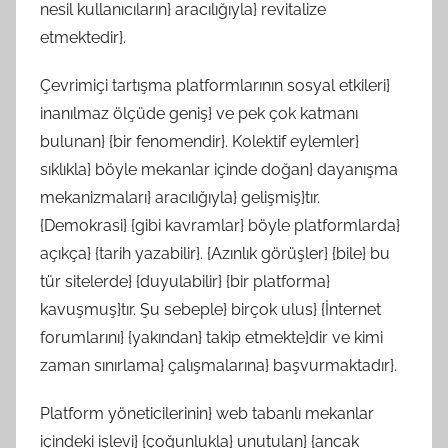
nesil kullanıcıların} aracılığıyla} revitalize
etmektedir}.
Çevrimiçi tartışma platformlarının sosyal etkileri}
inanılmaz ölçüde geniş} ve pek çok katmanı
bulunan} {bir fenomendir}. Kolektif eylemler}
sıklıkla} böyle mekanlar içinde doğan} dayanışma
mekanizmaları} aracılığıyla} gelişmiş}tır.
{Demokrasi} {gibi kavramlar} böyle platformlarda}
açıkça} {tarih yazabilir}. {Azınlık görüşler} {bile} bu
tür sitelerde} {duyulabilir} {bir platforma}
kavuşmuş}tır. Şu sebeple} birçok ulus} {İnternet
forumlarını} {yakından} takip etmekte}dir ve kimi
zaman sınırlama} çalışmalarına} başvurmaktadır}.
Platform yöneticilerinin} web tabanlı mekanlar
içindeki işlevi} {çoğunlukla} unutulan} {ancak