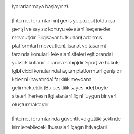
{yararlanmaya başlayınız}.
{İnternet forumlarının} geniş yelpazesi} {oldukça
geniş} ve sayısız konuyu ele alan} {seçenekler
mevcut}dır. Bilgisayar tutkunları} adanmış
platformlar} mevcutken}, {sanat ve tasarım}
tarzında konuları} {ele alan} siteler} eşit oranda}
yüksek kullanıcı oranına sahip}dır. Spor} ve hukuk}
{gibi ciddi konularında} açılan platformlar} geniş bir
kitlenin} {hayatında} farklılık meydana
getirmekte}dir. {Bu çeşitlilik sayesinde} böyle
siteler} {herkesin ilgi alanları} {için} {uygun bir yer}
oluşturmakta}dır.
{İnternet forumlarında güvenlik ve gizlilik} şeklinde
isimlenebilecek} {hususlar} {çağın ihtiyaçları}