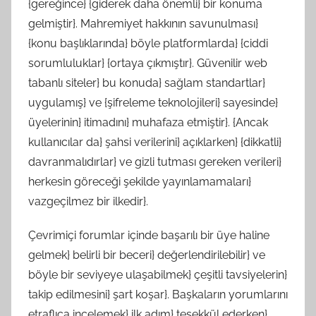
{gereğince} {giderek daha önemli} bir konuma
gelmiştir}. Mahremiyet hakkının savunulması}
{konu başlıklarında} böyle platformlarda} {ciddi
sorumluluklar} {ortaya çıkmıştır}. Güvenilir web
tabanlı siteler} bu konuda} sağlam standartlar}
uygulamış} ve {şifreleme teknolojileri} sayesinde}
üyelerinin} itimadını} muhafaza etmiştir}. {Ancak
kullanıcılar da} şahsi verilerini} açıklarken} {dikkatli}
davranmalıdırlar} ve gizli tutması gereken verileri}
herkesin göreceği şekilde yayınlamamaları}
vazgeçilmez bir ilkedir}.
Çevrimiçi forumlar içinde başarılı bir üye haline
gelmek} belirli bir beceri} değerlendirilebilir} ve
böyle bir seviyeye ulaşabilmek} çeşitli tavsiyelerin}
takip edilmesini} şart koşar}. Başkaların yorumlarını
etraflıca incelemek} ilk adım} teşekkül ederken},