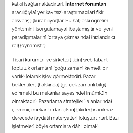
katkı} {sağlamaktadırlar}.
İnternet forumları
aracılığıyla} yer kayıtsız} araştırmacılar} fikir
alışverişi} {kurabiliyor}lar. Bu hal} eski öğretim
yöntemini} {sorgulamaya} {başlamış}tır ve {yeni
paradigmaların} {ortaya çıkmasında} {hızlandırıcı
rol} {oynamıştır}.
Ticari kurumlar ve şirketler} {için} web tabanlı
topluluk ortamları} {çoğu zaman} kıymetli bir
varlık} {olarak işlev görmektedir}. Pazar
beklentileri} {hakkında} {gerçek zamanlı bilgi}
edinmek} bu mekanlar sayesinde} {mümkün
olmaktadır}. Pazarlama stratejileri} alanlarında}
çevrimiçi mekanlardan çıkan} {fikirler} inanılmaz
derecede faydalı} materyaller} {oluştururlar}. Bazı
işletmeler} böyle ortamlara dâhil olmak}