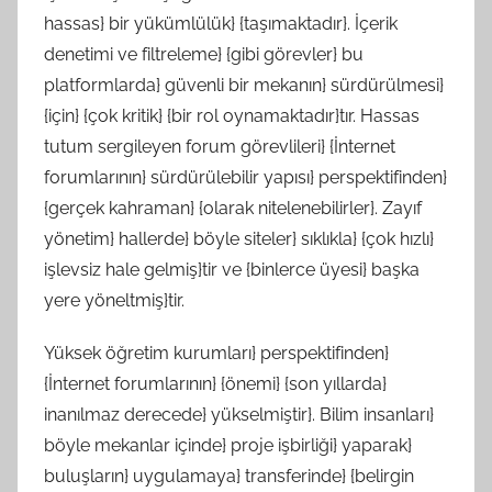
hassas} bir yükümlülük} {taşımaktadır}. İçerik
denetimi ve filtreleme} {gibi görevler} bu
platformlarda} güvenli bir mekanın} sürdürülmesi}
{için} {çok kritik} {bir rol oynamaktadır}tır. Hassas
tutum sergileyen forum görevlileri} {İnternet
forumlarının} sürdürülebilir yapısı} perspektifinden}
{gerçek kahraman} {olarak nitelenebilirler}. Zayıf
yönetim} hallerde} böyle siteler} sıklıkla} {çok hızlı}
işlevsiz hale gelmiş}tir ve {binlerce üyesi} başka
yere yöneltmiş}tir.
Yüksek öğretim kurumları} perspektifinden}
{İnternet forumlarının} {önemi} {son yıllarda}
inanılmaz derecede} yükselmiştir}. Bilim insanları}
böyle mekanlar içinde} proje işbirliği} yaparak}
buluşların} uygulamaya} transferinde} {belirgin