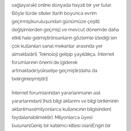
sağlayarak} online dünyada hayati bir yer tutar.
Böyle türde siteler {tarih boyunca evrim
geçirmiş|kuruluşundan günümüze çeşitli
değişimlerden geçmiş} ve mevcut dönemde daha
etkili hale gelmiştir|insanların gözlemle izlediği |en
çok kullanılan sanal mekanlar arasında yer
almaktadır}}. Teknoloji gelişip yayıldıkça, İnternet
forumlarının önemi de {giderek
artmaktadır|yükselişe geçmiştir|daha da
belirginleşmiştir}}.
İnternet forumlarından yararlanmanın asıl
yararlarından} {hızlı bilgi aktarımı ve bilgi birikiminin
aktarılması|milyonlarca kullanıcının bilgisinden}
faydalanabilmektir}. Milyonlarca üyesi
bulunan|Geniş bir katılımcı kitlesi olan|Engin bir