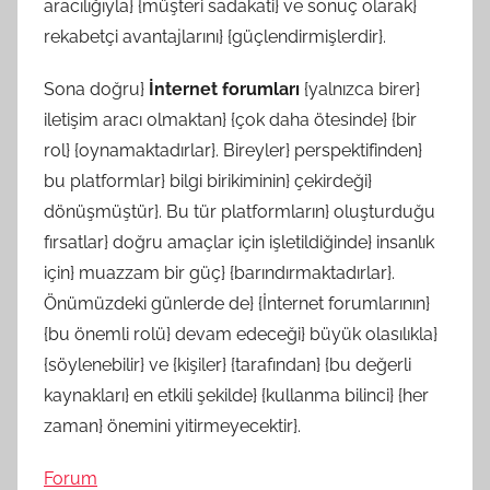
aracılığıyla} {müşteri sadakati} ve sonuç olarak}
rekabetçi avantajlarını} {güçlendirmişlerdir}.
Sona doğru}
İnternet forumları
{yalnızca birer}
iletişim aracı olmaktan} {çok daha ötesinde} {bir
rol} {oynamaktadırlar}. Bireyler} perspektifinden}
bu platformlar} bilgi birikiminin} çekirdeği}
dönüşmüştür}. Bu tür platformların} oluşturduğu
fırsatlar} doğru amaçlar için işletildiğinde} insanlık
için} muazzam bir güç} {barındırmaktadırlar}.
Önümüzdeki günlerde de} {İnternet forumlarının}
{bu önemli rolü} devam edeceği} büyük olasılıkla}
{söylenebilir} ve {kişiler} {tarafından} {bu değerli
kaynakları} en etkili şekilde} {kullanma bilinci} {her
zaman} önemini yitirmeyecektir}.
Forum