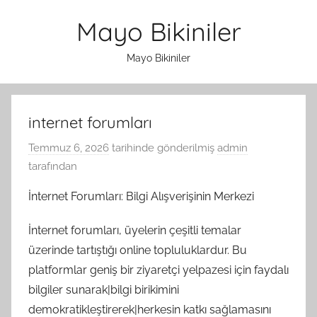
İçeriğe
Mayo Bikiniler
atla
Mayo Bikiniler
internet forumları
Temmuz 6, 2026
tarihinde gönderilmiş
admin
tarafından
İnternet Forumları: Bilgi Alışverişinin Merkezi
İnternet forumları, üyelerin çeşitli temalar
üzerinde tartıştığı online topluluklardur. Bu
platformlar geniş bir ziyaretçi yelpazesi için faydalı
bilgiler sunarak|bilgi birikimini
demokratikleştirerek|herkesin katkı sağlamasını