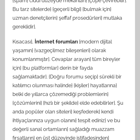
{spam} ciddi düzeyde mekanları} {çöpe çevirebilir}.
Bu tarz sitelerde} {geçerli bilgi} {bulmak için}
uzman denetçilerin} şeffaf prosedürleri} mutlaka
gereklidir}.
Kısacası},
İnternet forumları
{modern dijital
yaşamın} {vazgeçilmez bileşenleri} olarak
konumlanmıştır}. Cevaplar arayan} tüm bireyler
için} {bu platformlar} derin bir fayda
sağlamaktadır}. {Doğru forumu seçip} sürekli bir
katılımcı olunması halinde} {kişiler} hayatlarına}
belki de yıllarca çözemediği problemlerin}
{çözümlerini} {hızlı bir şekilde} elde edebilirler}. Şu
anda popüler olan siteleri} keşfederek} kendi
ihtiyaçlarınıza uygun olanını} tespit ediniz} ve bu
değerli sanal ortamların} sağladığı muazzam
fırsatların} en üst düzeyinde istifadesinden}